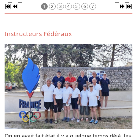
1
2
3
4
5
6
7
Instructeurs Fédéraux
On en avait fait état il y a quelque temps déjà, les