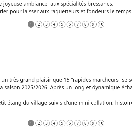
 joyeuse ambiance, aux spécialités bressanes.
er pour laisser aux raquetteurs et fondeurs le temps d
1
2
3
4
5
6
7
8
9
10
un très grand plaisir que 15 "rapides marcheurs" se 
a saison 2025/2026. Après un long et dynamique écha
it étang du village suivis d'une mini collation, histoir
1
2
3
4
5
6
7
8
9
10