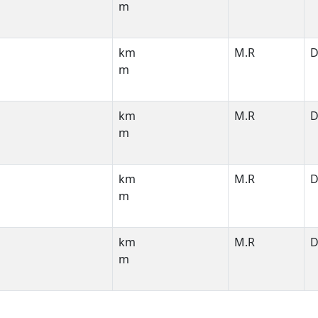
m
km
M.R
D
m
km
M.R
D
m
km
M.R
D
m
km
M.R
D
m