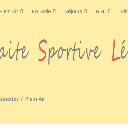
Plein Air
En Salle
Séjours
RSL
S'in
aquettes
Plein Air