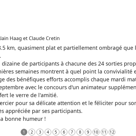
lain Haag et Claude Cretin
 8.5 km, quasiment plat et partiellement ombragé que
.
dizaine de participants à chacune des 24 sorties pro
nières semaines montrent à quel point la convivialité
ge des bénéfiques efforts accomplis chaque mardi mat
 septembre avec le concours d'un animateur supplémenta
rt le verre de l'amitié.
rcier pour sa délicate attention et le féliciter pour
ès appréciée par ses participants.
 la bonne humeur !
1
2
3
4
5
6
7
8
9
10
11
12